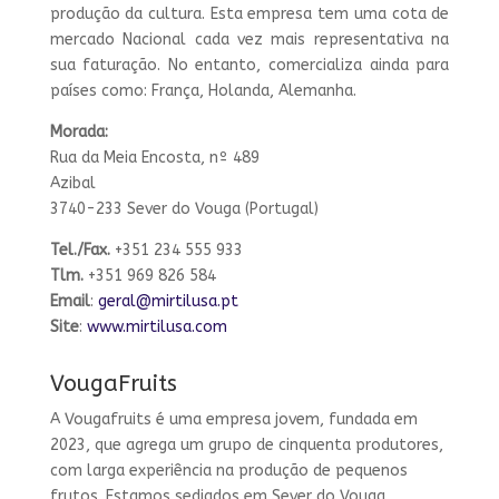
produção da cultura. Esta empresa tem uma cota de
mercado Nacional cada vez mais representativa na
sua faturação. No entanto, comercializa ainda para
países como: França, Holanda, Alemanha.
Morada:
Rua da Meia Encosta, nº 489
Azibal
3740-233 Sever do Vouga (Portugal)
Tel./Fax.
+351 234 555 933
Tlm.
+351 969 826 584
Email
:
geral@mirtilusa.pt
Site
:
www.mirtilusa.com
VougaFruits
A Vougafruits é uma empresa jovem, fundada em
2023, que agrega um grupo de cinquenta produtores,
com larga experiência na produção de pequenos
frutos. Estamos sediados em Sever do Vouga,